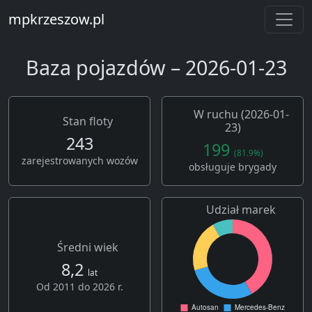
mpkrzeszow.pl
Baza pojazdów – 2026-01-23
W ruchu (2026-01-
Stan floty
23)
243
199
(81.9%)
zarejestrowanych wozów
obsługuje brygady
Udział marek
Średni wiek
8,2
lat
Od 2011 do 2026 r.