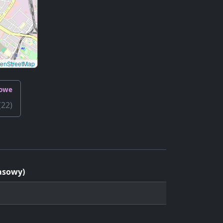
enStreetMap
towe
(22)
asowy)