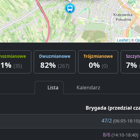
Leaflet
|
©
Op
nozmianowe
Dwuzmianowe
Trójzmianowe
Szczy
11%
82%
0%
7%
(35)
(267)
(0)
Lista
Kalendarz
Brygada (przedział cz
47/2
(06:05-18:10)
8/6
(14:10-18:40)