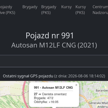
ojazdy
Brygady
Brygady
Kursy
Kursy
Centru
ive (PKS)
(PKS)
(PKS)
Nadzoru
Pojazd nr 991
Autosan M12LF CNG (2021)
Ostatni sygnał GPS pojazdu
(z dnia: 2026-08-06 18:14:02)
×
991 - Autosan M12LF CNG
27
➔ Cienista cmentarz
Brygada: 47/2
Odchyłka: +16:05