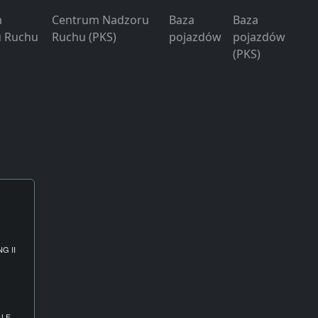
m
Centrum Nadzoru
Baza
Baza
 Ruchu
Ruchu (PKS)
pojazdów
pojazdów
(PKS)