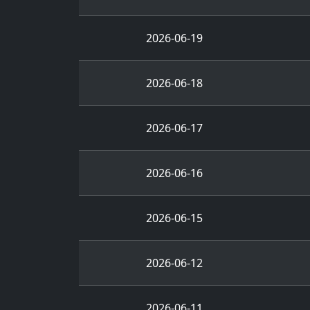
2026-06-19
2026-06-18
2026-06-17
2026-06-16
2026-06-15
2026-06-12
2026-06-11