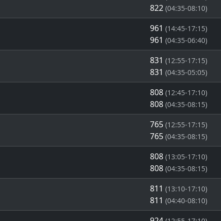
822
(04:35-08:10)
961
(14:45-17:15)
961
(04:35-06:40)
831
(12:55-17:15)
831
(04:35-05:05)
808
(12:45-17:10)
808
(04:35-08:15)
765
(12:55-17:15)
765
(04:35-08:15)
808
(13:05-17:10)
808
(04:35-08:15)
811
(13:10-17:10)
811
(04:40-08:10)
924
(12:55-17:10)