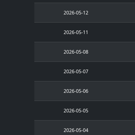
2026-05-12
2026-05-11
2026-05-08
2026-05-07
2026-05-06
2026-05-05
2026-05-04