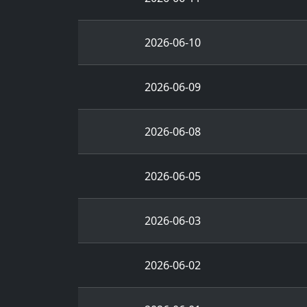
2026-06-10
2026-06-09
2026-06-08
2026-06-05
2026-06-03
2026-06-02