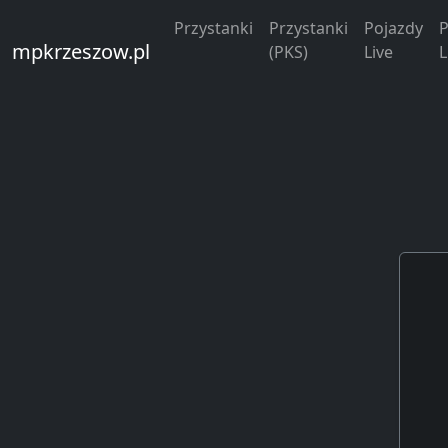
Przystanki
Przystanki
Pojazdy
P
mpkrzeszow.pl
(PKS)
Live
L