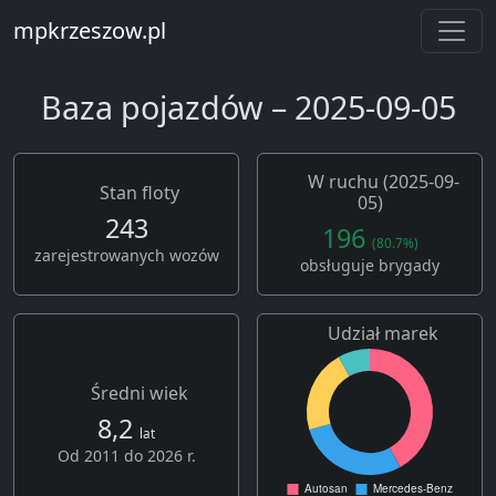
mpkrzeszow.pl
Baza pojazdów – 2025-09-05
W ruchu (2025-09-
Stan floty
05)
243
196
(80.7%)
zarejestrowanych wozów
obsługuje brygady
Udział marek
Średni wiek
8,2
lat
Od 2011 do 2026 r.