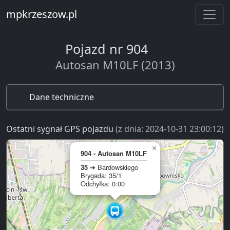
mpkrzeszow.pl
Pojazd nr 904
Autosan M10LF (2013)
Dane techniczne
Ostatni sygnał GPS pojazdu
(z dnia: 2024-10-31 23:00:12)
×
904 - Autosan M10LF
35
➔ Bardowskiego
Brygada: 35/1
Odchyłka: 0:00