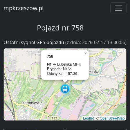
mpkrzeszow.pl
Pojazd nr 758
Ostatni sygnał GPS pojazdu
(z dnia: 2026-07-17 13:00:06)
×
758
N1
➔ Lubelska MPK
Brygada: N1/2
Odchyłka: -157:36
Leaflet
|
©
OpenStreetMap