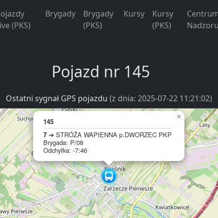
ojazdy
Brygady
Brygady
Kursy
Kursy
Centru
ive (PKS)
(PKS)
(PKS)
Nadzoru
Pojazd nr 145
Ostatni sygnał GPS pojazdu
(z dnia: 2025-07-22 11:21:02)
×
145
7
➔ STRÓŻA WAPIENNA p.DWORZEC PKP
Brygada: P/08
Odchyłka: -7:46