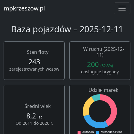
mpkrzeszow.pl
Baza pojazdów – 2025-12-11
W ruchu (2025-12-
Stan floty
11)
243
200
(82.3%)
zarejestrowanych wozów
obsługuje brygady
Udział marek
Średni wiek
8,2
lat
Od 2011 do 2026 r.