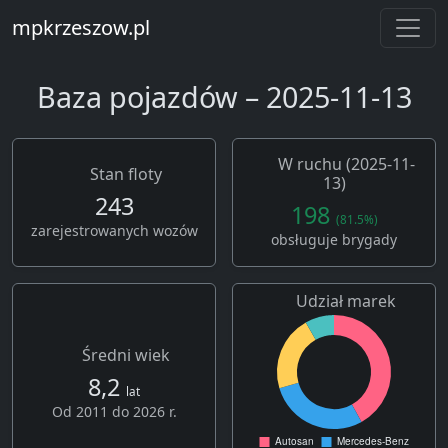
mpkrzeszow.pl
Baza pojazdów – 2025-11-13
W ruchu (2025-11-
Stan floty
13)
243
198
(81.5%)
zarejestrowanych wozów
obsługuje brygady
Udział marek
Średni wiek
8,2
lat
Od 2011 do 2026 r.