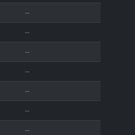
---
---
---
---
---
---
---