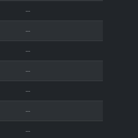
---
---
---
---
---
---
---