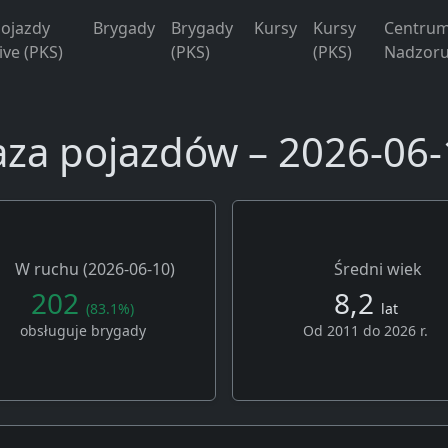
ojazdy
Brygady
Brygady
Kursy
Kursy
Centru
ive (PKS)
(PKS)
(PKS)
Nadzoru
aza pojazdów – 2026-06-
W ruchu (2026-06-10)
Średni wiek
202
8,2
(83.1%)
lat
obsługuje brygady
Od 2011 do 2026 r.