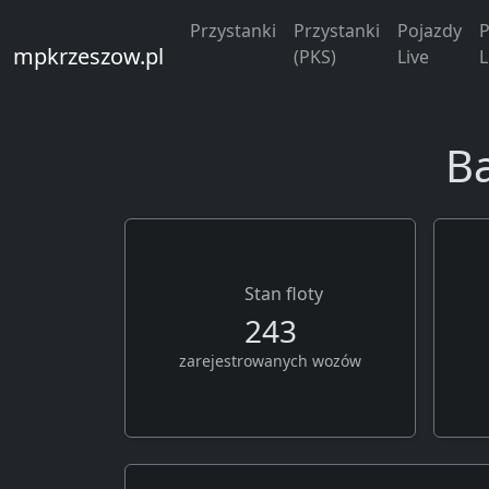
Przystanki
Przystanki
Pojazdy
P
mpkrzeszow.pl
(PKS)
Live
L
B
Stan floty
243
zarejestrowanych wozów