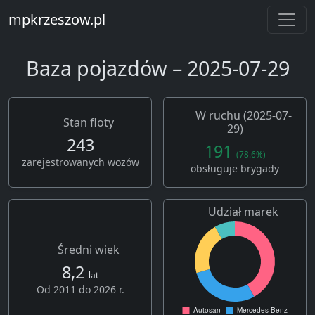
mpkrzeszow.pl
Baza pojazdów – 2025-07-29
W ruchu (2025-07-
Stan floty
29)
243
191
(78.6%)
zarejestrowanych wozów
obsługuje brygady
Udział marek
Średni wiek
8,2
lat
Od 2011 do 2026 r.