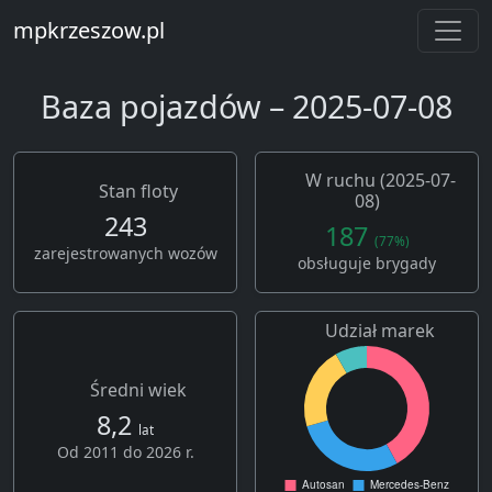
mpkrzeszow.pl
Baza pojazdów – 2025-07-08
W ruchu (2025-07-
Stan floty
08)
243
187
(77%)
zarejestrowanych wozów
obsługuje brygady
Udział marek
Średni wiek
8,2
lat
Od 2011 do 2026 r.