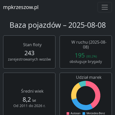
mpkrzeszow.pl
Baza pojazdów – 2025-08-08
W ruchu (2025-08-
Stan floty
08)
243
195
(80.2%)
zarejestrowanych wozów
obsługuje brygady
Udział marek
Średni wiek
8,2
lat
Od 2011 do 2026 r.